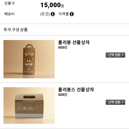
15,000
상품가
원
배송비
(조건)
지역별
추가 구성 상품
롤리봉 선물상자
600
원
롤리봉스 선물상자
600
원