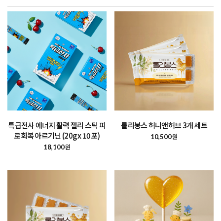
롤리봉스 허니앤허브 3개 세트
특급전사 에너지 활력 젤리 스틱 피
로회복 아르기닌 (20g x 10포)
원
10,500
원
18,100