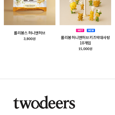
롤리봉스 허니앤허브
롤리봉 허니앤허브 키즈막대사탕
원
3,800
10개입
원
15,000